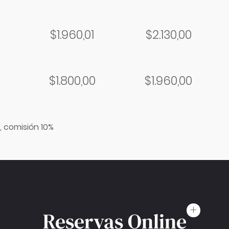
$1.960,01
$2.130,00
$1.800,00
$1.960,00
 comisión 10%
Reservas Online