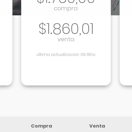
compra
$1.860,01
venta
última actualización 09.16hs
Compra
Venta