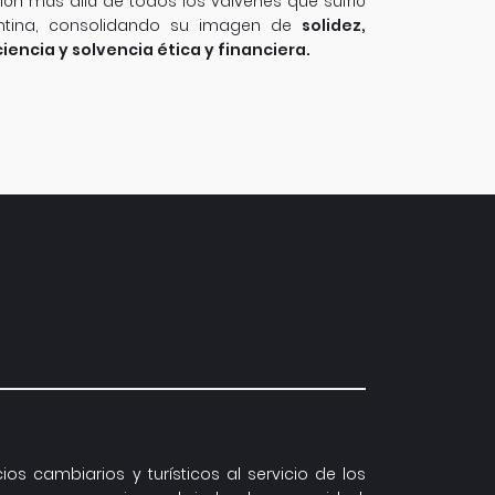
gión más allá de todos los vaivenes que sufrió
ntina, consolidando su imagen de
solidez,
iencia y solvencia ética y financiera.
cios cambiarios y turísticos al servicio de los