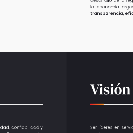
desarrollo de la re
la economía arge
transparencia, efic
Visión
dad, confiabilidad y
Ser líderes en servi