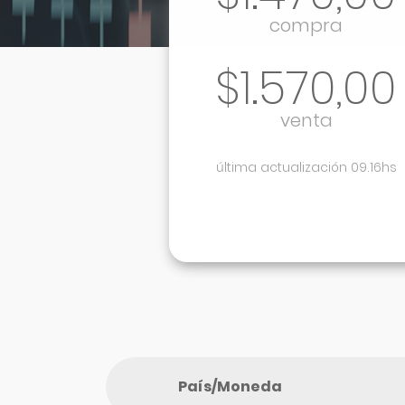
compra
$1.570,00
venta
última actualización 09.16hs
País/Moneda