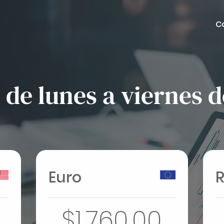
C
de lunes a viernes de
Euro
R
$1.760,00