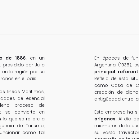
o de 1886
, en un
En épocas de fun
 presidido por Julio
Argentina (1935),
 en la región por su
principal referen
ranos en el país.
Reflejo de esta sit
como Casa de C
s líneas Marítimas,
creación de dich
vidades de esencial
antigüedad entre las
pleno proceso de
re se convierte en
Esta empresa ha s
 lo que se refiere a
orígenes.
Al día de
encia de Turismo,
miembros de la cuar
funcionar como tal
su vasta trayecto